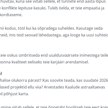
uvitav, kuna see viitab sellele, et tunnete end aasta lõpus
 konflikte lepituse kasuks. Tuleb öelda, et teie empaatia ja
rekordtaseme.
nii kodus, tööl kui ka sõpradega suheldes. Kasutage seda
meid, mis teid seovad lähedastega, aga looge ka uusi suhtei
 teie oskus ümbritseda end usaldusväärsete inimestega teil
konna kvaliteet eeliseks teie karjääri arendamisel.
al
alise olukorra pärast? Kas soovite teada, kas suudate 2026
sed projektid ellu viia? Arvestades Kaalude astraaltaevas
il põhjust karta.
umine viitab sellele, et teie õnnetäht hoolitseb teie eest kog