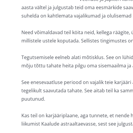
aasta vältel ja julgustab teid oma eesmärkide saav
suhelda on kahtlemata vajalikumad ja olulisema
Need võimaldavad teil köita neid, kellega räägite, 
millistele ustele koputada. Sellistes tingimustes o
Tegutsemisele eelneb alati mõtisklus. See on lühi
mõju tõttu tahate heita pilgu oma sisemaailma ja 
See enesevaatluse periood on vajalik teie karjääri 
tegelikult saavutada tahate. See aitab teil ka samm
puutunud.
Kas teil on karjääriplaane, aga tunnete, et nende h
liikumist Kaalude astraaltaevasse, sest see julgu