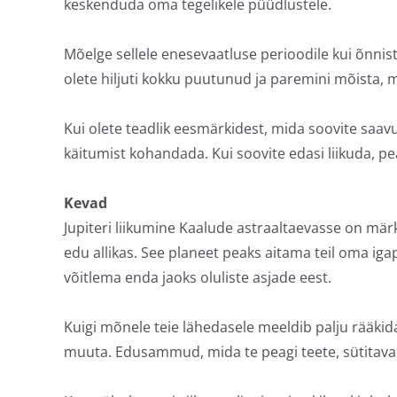
keskenduda oma tegelikele püüdlustele.
Mõelge sellele enesevaatluse perioodile kui õnnist
olete hiljuti kokku puutunud ja paremini mõista, m
Kui olete teadlik eesmärkidest, mida soovite saav
käitumist kohandada. Kui soovite edasi liikuda, pe
Kevad
Jupiteri liikumine Kaalude astraaltaevasse on märk
edu allikas. See planeet peaks aitama teil oma iga
võitlema enda jaoks oluliste asjade eest.
Kuigi mõnele teie lähedasele meeldib palju rääkida
muuta. Edusammud, mida te peagi teete, sütitavad 