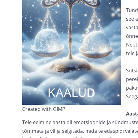
Tundl
see a
vasta
õnnet
Neptu
teie 
Sotsi
pere
pakuv
Seega
Created with GIMP
Aast
Teie eelmine aasta oli emotsioonide ja sündmuster
tõmmata ja välja selgitada, mida te edaspidi vaja