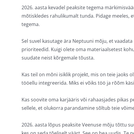
2026. aasta kevadel peaksite tegema märkimisvää
mõtiskledes rahulikumalt tunda. Pidage meeles, et ü
tegema.
Sel suvel kasutage ära Neptuuni mõju, et vaada
prioriteedid. Kuigi olete oma materiaalsetest kohus
suudate neist kõrgemale tõusta.
Kas teil on mõni isiklik projekt, mis on teie jaoks
tööellu integreerida. Miks ei võiks töö ja rõõm käs
Kas soovite oma karjääris või rahaasjades pikas pe
sellele, et olukorra parandamine sõltub teie või
2026. aasta lõpus peaksite Veenuse mõju tõttu suu
kes on seda tõeliselt väärt. See on hea uudis. Te 