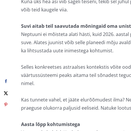
Kuna üks hea asi viib sageli teiseni, tekib sel juhu
võib teid kaugele viia.
Suvi aitab teil saavutada mõningaid oma unist
Neptuuni ei mõisteta alati hästi, kuid 2026. aasta
suve. Alates juunist võib selle planeedi mõju ava
ka lihtsustada uute inimestega kohtumist.
Selles konkreetses astraalses kontekstis võite o
väärtussüsteemi peaks aitama teil sõnadest tegu
nimel.
Kas tunnete vahel, et jääte elurõõmudest ilma? 
praeguse olukorra paljusid eeliseid. Natuke lootust
Aasta lõpp kohtumistega