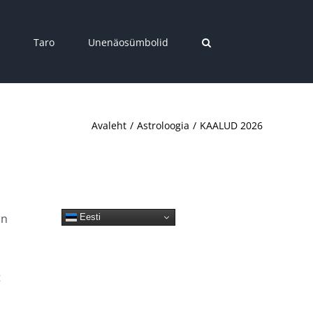
Taro
Unenäosümbolid
Avaleht
Astroloogia
KAALUD 2026
on
Eesti
t