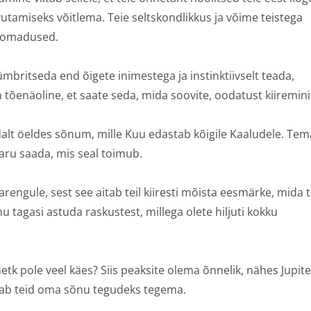
utamiseks võitlema. Teie seltskondlikkus ja võime teistega
d omadused.
ümbritseda end õigete inimestega ja instinktiivselt teada,
n tõenäoline, et saate seda, mida soovite, oodatust kiiremini
dalt öeldes sõnum, mille Kuu edastab kõigile Kaaludele. Tem
aru saada, mis seal toimub.
arengule, sest see aitab teil kiiresti mõista eesmärke, mida 
u tagasi astuda raskustest, millega olete hiljuti kokku
etk pole veel käes? Siis peaksite olema õnnelik, nähes Jupite
stab teid oma sõnu tegudeks tegema.