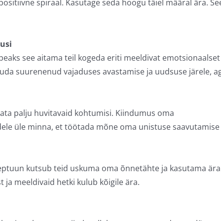
l positiivne spiraal. Kasutage seda hoogu täiel määral ära. Se
usi
l peaks see aitama teil kogeda eriti meeldivat emotsionaalset
lduda suurenenud vajaduses avastamise ja uudsuse järele, a
odata palju huvitavaid kohtumisi. Kiindumus oma
dele üle minna, et töötada mõne oma unistuse saavutamise
Neptuun kutsub teid uskuma oma õnnetähte ja kasutama ära
 ja meeldivaid hetki kulub kõigile ära.