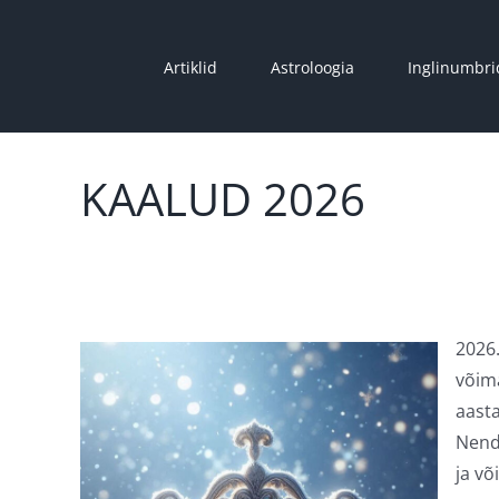
Skip
to
Artiklid
Astroloogia
Inglinumbri
content
KAALUD 2026
2026.
võim
aasta
Nend
ja võ