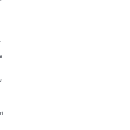
.
a
te
ri