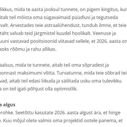
ikkus, mida te aasta jooksul tunnete, on pigem kingitus, ku
itab teil mõista oma sügavaimaid püüdlusi ja tegutseda
valt. Arvestades teie astraalühendust, tundub ilmne, et teie
äht valvab teid järgmistel kuudel hoolikalt. Veenuse ja
uni vastavad positsioonid viitavad sellele, et 2026. aasta o
jaoks rõõmu ja rahu allikas.
aalsus, mida te tunnete, aitab teil oma sõpradest ja
konnast maksimumi võtta. Turvatunne, mida teie sõbrad tei
ad, aitab teil edasi liikuda ja säilitada usku oma tulevikku.
 on teil igati põhjust olla optimistlik.
a algus
ohke. Seetõttu kasutate 2026. aasta algust ära, et hinge
te. Kuu mõjul olete valmis oma projektid ootele panema, et