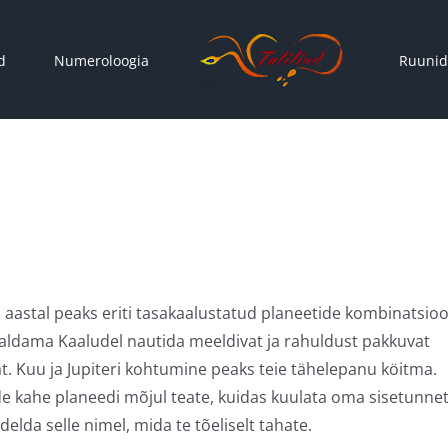
d
Numeroloogia
Ruunid
 aastal peaks eriti tasakaalustatud planeetide kombinatsio
aldama Kaaludel nautida meeldivat ja rahuldust pakkuvat
t. Kuu ja Jupiteri kohtumine peaks teie tähelepanu köitma.
e kahe planeedi mõjul teate, kuidas kuulata oma sisetunne
idelda selle nimel, mida te tõeliselt tahate.