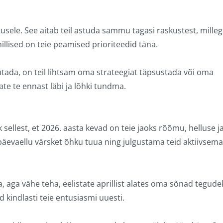
usele. See aitab teil astuda sammu tagasi raskustest, mille
illised on teie peamised prioriteedid täna.
utada, on teil lihtsam oma strateegiat täpsustada või oma
ate te ennast läbi ja lõhki tundma.
 sellest, et 2026. aasta kevad on teie jaoks rõõmu, helluse j
päevaellu värsket õhku tuua ning julgustama teid aktiivsema
, aga vähe teha, eelistate aprillist alates oma sõnad tegude
kindlasti teie entusiasmi uuesti.