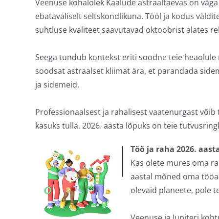
Veenuse kohalolek Kaalude astraaltaevas on väga h
ebatavaliselt seltskondlikuna. Tööl ja kodus väldite
suhtluse kvaliteet saavutavad oktoobrist alates 
Seega tundub kontekst eriti soodne teie heaolule 
soodsat astraalset kliimat ära, et parandada side
ja sidemeid.
Professionaalsest ja rahalisest vaatenurgast võib
kasuks tulla. 2026. aasta lõpuks on teie tutvusring
Töö ja raha 2026. aast
Kas olete mures oma rah
aastal mõned oma tööala
olevaid planeete, pole te
Veenuse ja Jupiteri koht