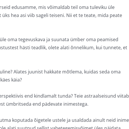
rseid edusamme, mis võimaldab teil oma tuleviku üle
ks hea asi viib sageli teiseni. Nii et te teate, mida peate
ta üle oma tegevuskava ja suunata ümber oma peamised
tustest hästi teadlik, olete alati õnnelikum, kui tunnete, et
 oluline? Alates juunist hakkate mõtlema, kuidas seda oma
ikäes käia?
rspektiivis end kindlamalt tunda? Teie astraalseisund viitab
mest ümbritseda end pädevate inimestega.
tma koputada õigetele ustele ja usaldada ainult neid inime
pole alati suutnud sellist vahetegemisvõimet üles näidata.