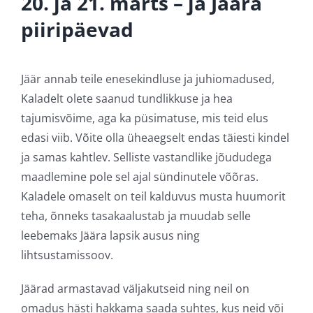
20. ja 21. märts – ja Jäära
piiripäevad
Jäär annab teile enesekindluse ja juhiomadused,
Kaladelt olete saanud tundlikkuse ja hea
tajumisvõime, aga ka püsimatuse, mis teid elus
edasi viib. Võite olla üheaegselt endas täiesti kindel
ja samas kahtlev. Selliste vastandlike jõududega
maadlemine pole sel ajal sündinutele võõras.
Kaladele omaselt on teil kalduvus musta huumorit
teha, õnneks tasakaalustab ja muudab selle
leebemaks Jäära lapsik ausus ning
lihtsustamissoov.
Jäärad armastavad väljakutseid ning neil on
omadus hästi hakkama saada suhtes, kus neid või