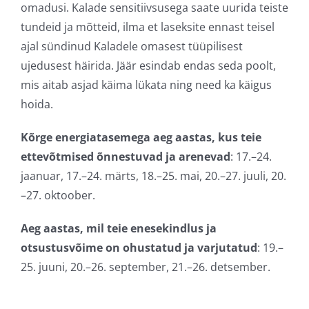
omadusi. Kalade sensitiivsusega saate uurida teiste
tundeid ja mõtteid, ilma et laseksite ennast teisel
ajal sündinud Kaladele omasest tüüpilisest
ujedusest häirida. Jäär esindab endas seda poolt,
mis aitab asjad käima lükata ning need ka käigus
hoida.
Kõrge energiatasemega aeg aastas, kus teie
ettevõtmised õnnestuvad ja arenevad
: 17.–24.
jaanuar, 17.–24. märts, 18.–25. mai, 20.–27. juuli, 20.
–27. oktoober.
Aeg aastas, mil teie enesekindlus ja
otsustusvõime on ohustatud ja varjutatud
: 19.–
25. juuni, 20.–26. september, 21.–26. detsember.