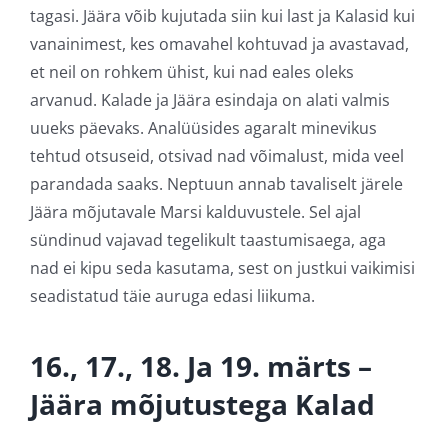
tagasi. Jäära võib kujutada siin kui last ja Kalasid kui
vanainimest, kes omavahel kohtuvad ja avastavad,
et neil on rohkem ühist, kui nad eales oleks
arvanud. Kalade ja Jäära esindaja on alati valmis
uueks päevaks. Analüüsides agaralt minevikus
tehtud otsuseid, otsivad nad võimalust, mida veel
parandada saaks. Neptuun annab tavaliselt järele
Jäära mõjutavale Marsi kalduvustele. Sel ajal
sündinud vajavad tegelikult taastumisaega, aga
nad ei kipu seda kasutama, sest on justkui vaikimisi
seadistatud täie auruga edasi liikuma.
16., 17., 18. Ja 19. märts –
Jäära mõjutustega Kalad