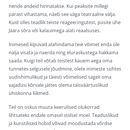
nende andeid hinnatakse. Kui peaksite millegi
pärast vihastama, näeb see väga teatraalne välja.
Kuid olles teadlik teiste reageeringutest, püsite ühe
Jäära sõra või kalauimega alati reaalsuses.
Inimesed kipuvad alahindama teie võimet enda üle
nalja visata ja naerda ning eluraskustega hakkama
saada. Kuigi teil võtab teistest kauem aega oma
tunnetes selgusele jõudmine, olete inimeste suhtes
uudishimulikud ja täiesti võimelised sageli oma
vajadusi kõrvale jättes olema täisväärtuslikud
ühiskonna liikmed.
Teil on oskus muuta keerulised olukorrad
lihtsateks endale omasel stiilsel moel. Teaduslikud
ja kunstilised hobid võivad moodustada võrdse