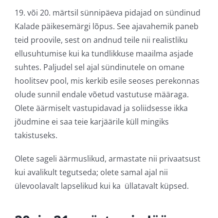
19. või 20. märtsil sünnipäeva pidajad on sündinud
Kalade päikesemärgi lõpus. See ajavahemik paneb
teid proovile, sest on andnud teile nii realistliku
ellusuhtumise kui ka tundlikkuse maailma asjade
suhtes. Paljudel sel ajal sündinutele on omane
hoolitsev pool, mis kerkib esile seoses perekonnas
olude sunnil endale võetud vastutuse määraga.
Olete äärmiselt vastupidavad ja soliidsesse ikka
jõudmine ei saa teie karjäärile küll mingiks
takistuseks.
Olete sageli äärmuslikud, armastate nii privaatsust
kui avalikult tegutseda; olete samal ajal nii
ülevoolavalt lapselikud kui ka üllatavalt küpsed.