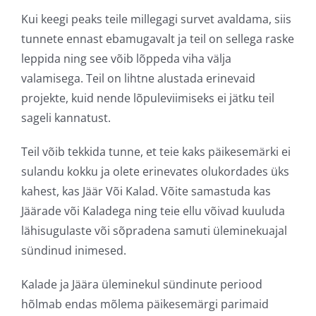
Kui keegi peaks teile millegagi survet avaldama, siis
tunnete ennast ebamugavalt ja teil on sellega raske
leppida ning see võib lõppeda viha välja
valamisega. Teil on lihtne alustada erinevaid
projekte, kuid nende lõpuleviimiseks ei jätku teil
sageli kannatust.
Teil võib tekkida tunne, et teie kaks päikesemärki ei
sulandu kokku ja olete erinevates olukordades üks
kahest, kas Jäär Või Kalad. Võite samastuda kas
Jäärade või Kaladega ning teie ellu võivad kuuluda
lähisugulaste või sõpradena samuti üleminekuajal
sündinud inimesed.
Kalade ja Jäära üleminekul sündinute periood
hõlmab endas mõlema päikesemärgi parimaid