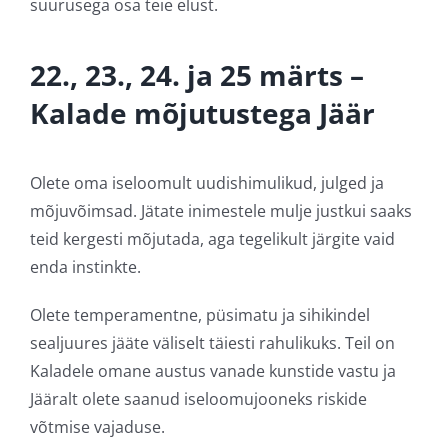
suurusega osa teie elust.
22., 23., 24. ja 25 märts –
Kalade mõjutustega Jäär
Olete oma iseloomult uudishimulikud, julged ja
mõjuvõimsad. Jätate inimestele mulje justkui saaks
teid kergesti mõjutada, aga tegelikult järgite vaid
enda instinkte.
Olete temperamentne, püsimatu ja sihikindel
sealjuures jääte väliselt täiesti rahulikuks. Teil on
Kaladele omane austus vanade kunstide vastu ja
Jääralt olete saanud iseloomujooneks riskide
võtmise vajaduse.