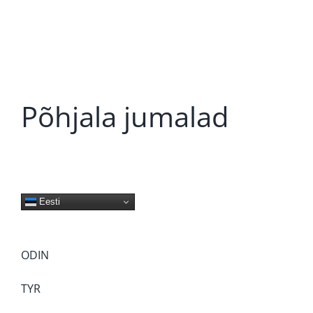
Põhjala jumalad
Eesti
ODIN
TYR