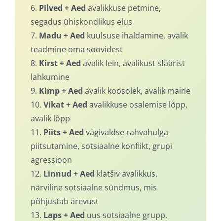
6.
Pilved + Aed
avalikkuse petmine,
segadus ühiskondlikus elus
7.
Madu + Aed
kuulsuse ihaldamine, avalik
teadmine oma soovidest
8.
Kirst + Aed
avalik lein, avalikust sfäärist
lahkumine
9.
Kimp + Aed
avalik koosolek, avalik maine
10.
Vikat + Aed
avalikkuse osalemise lõpp,
avalik lõpp
11.
Piits + Aed
vägivaldse rahvahulga
piitsutamine, sotsiaalne konflikt, grupi
agressioon
12.
Linnud + Aed
klatšiv avalikkus,
närviline sotsiaalne sündmus, mis
põhjustab ärevust
13.
Laps + Aed
uus sotsiaalne grupp,