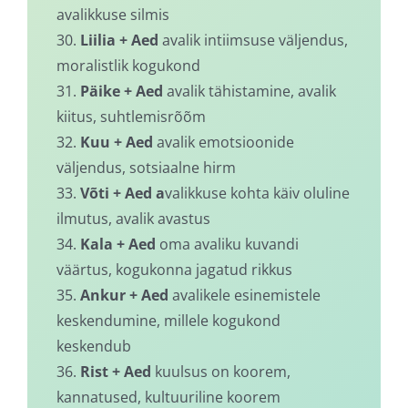
avalikkuse silmis
30.
Liilia + Aed
avalik intiimsuse väljendus,
moralistlik kogukond
31.
Päike + Aed
avalik tähistamine, avalik
kiitus, suhtlemisrõõm
32.
Kuu + Aed
avalik emotsioonide
väljendus, sotsiaalne hirm
33.
Võti
+ Aed a
valikkuse kohta käiv oluline
ilmutus, avalik avastus
34.
Kala + Aed
oma avaliku kuvandi
väärtus, kogukonna jagatud rikkus
35.
Ankur + Aed
avalikele esinemistele
keskendumine, millele kogukond
keskendub
36.
Rist + Aed
kuulsus on koorem,
kannatused, kultuuriline koorem