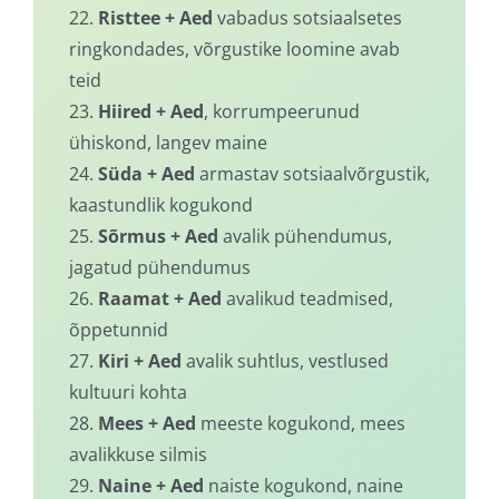
22.
Risttee + Aed
vabadus sotsiaalsetes
ringkondades, võrgustike loomine avab
teid
23.
Hiired + Aed
, korrumpeerunud
ühiskond, langev maine
24.
Süda + Aed
armastav sotsiaalvõrgustik,
kaastundlik kogukond
25.
Sõrmus + Aed
avalik pühendumus,
jagatud pühendumus
26.
Raamat + Aed
avalikud teadmised,
õppetunnid
27.
Kiri + Aed
avalik suhtlus, vestlused
kultuuri kohta
28.
Mees + Aed
meeste kogukond, mees
avalikkuse silmis
29.
Naine + Aed
naiste kogukond, naine