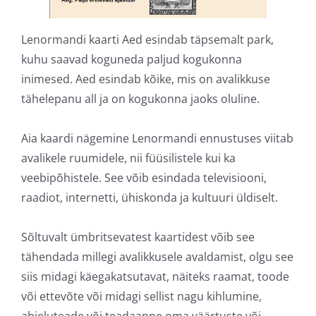
Lenormandi kaarti Aed esindab täpsemalt park,
kuhu saavad koguneda paljud kogukonna
inimesed. Aed esindab kõike, mis on avalikkuse
tähelepanu all ja on kogukonna jaoks oluline.
Aia kaardi nägemine Lenormandi ennustuses viitab
avalikele ruumidele, nii füüsilistele kui ka
veebipõhistele. See võib esindada televisiooni,
raadiot, internetti, ühiskonda ja kultuuri üldiselt.
Sõltuvalt ümbritsevatest kaartidest võib see
tähendada millegi avalikkusele avaldamist, olgu see
siis midagi käegakatsutavat, näiteks raamat, toode
või ettevõte või midagi sellist nagu kihlumine,
abieluteade või teadaanne oma väärtuste või