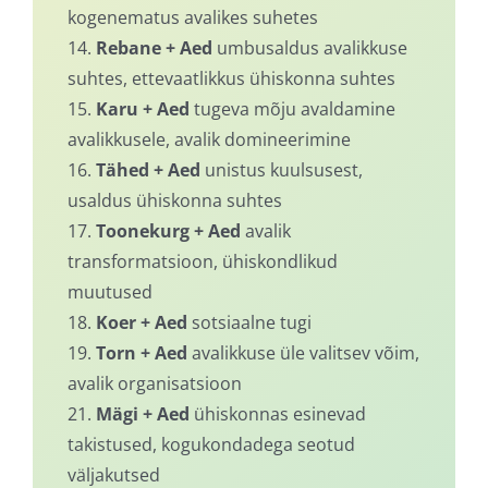
kogenematus avalikes suhetes
14.
Rebane + Aed
umbusaldus avalikkuse
suhtes, ettevaatlikkus ühiskonna suhtes
15.
Karu + Aed
tugeva mõju avaldamine
avalikkusele, avalik domineerimine
16.
Tähed + Aed
unistus kuulsusest,
usaldus ühiskonna suhtes
17.
Toonekurg + Aed
avalik
transformatsioon, ühiskondlikud
muutused
18.
Koer + Aed
sotsiaalne tugi
19.
Torn + Aed
avalikkuse üle valitsev võim,
avalik organisatsioon
21.
Mägi + Aed
ühiskonnas esinevad
takistused, kogukondadega seotud
väljakutsed