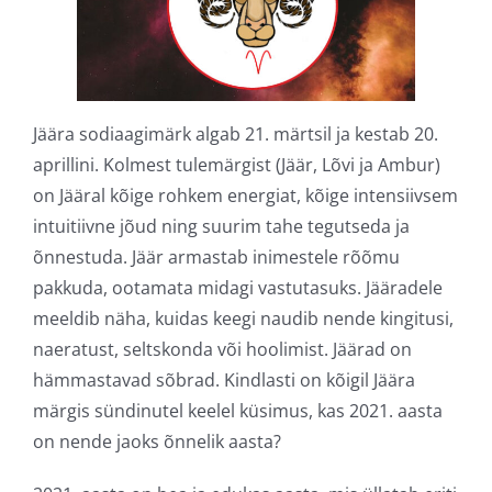
Jäära sodiaagimärk algab 21. märtsil ja kestab 20.
aprillini. Kolmest tulemärgist (Jäär, Lõvi ja Ambur)
on Jääral kõige rohkem energiat, kõige intensiivsem
intuitiivne jõud ning suurim tahe tegutseda ja
õnnestuda. Jäär armastab inimestele rõõmu
pakkuda, ootamata midagi vastutasuks. Jääradele
meeldib näha, kuidas keegi naudib nende kingitusi,
naeratust, seltskonda või hoolimist. Jäärad on
hämmastavad sõbrad. Kindlasti on kõigil Jäära
märgis sündinutel keelel küsimus, kas 2021. aasta
on nende jaoks õnnelik aasta?