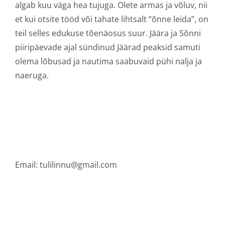
algab kuu väga hea tujuga. Olete armas ja võluv, nii
et kui otsite tööd või tahate lihtsalt “õnne leida”, on
teil selles edukuse tõenäosus suur. Jäära ja Sõnni
piiripäevade ajal sündinud Jäärad peaksid samuti
olema lõbusad ja nautima saabuvaid pühi nalja ja
naeruga.
Email:
tulilinnu@gmail.com