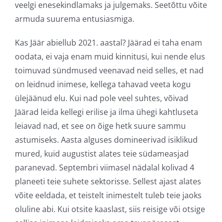
veelgi enesekindlamaks ja julgemaks. Seetõttu võite
armuda suurema entusiasmiga.
Kas Jäär abiellub 2021. aastal? Jäärad ei taha enam
oodata, ei vaja enam muid kinnitusi, kui nende elus
toimuvad sündmused veenavad neid selles, et nad
on leidnud inimese, kellega tahavad veeta kogu
ülejäänud elu. Kui nad pole veel suhtes, võivad
Jäärad leida kellegi erilise ja ilma ühegi kahtluseta
leiavad nad, et see on õige hetk suure sammu
astumiseks. Aasta alguses domineerivad isiklikud
mured, kuid augustist alates teie südameasjad
paranevad. Septembri viimasel nädalal kolivad 4
planeeti teie suhete sektorisse. Sellest ajast alates
võite eeldada, et teistelt inimestelt tuleb teie jaoks
oluline abi. Kui otsite kaaslast, siis reisige või otsige