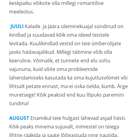
keskpaiku võiksite olla millegi romantilise
meeleolus.
JUULI
Kalade ja Jäära üleminekuajal sündinud on
kindlad ja suudavad kõik oma ideed teistele
levitada. Kuulikindlad vestid on teie ümberolijate
jaoks hädavajalikud. Millegi täitmine võib olla
keeruline. Võimalik, et tunnete end elu sohu
vajununa, kuid võite oma probleemide
lahendamiseks kasutada ka oma kujutlusvõimet või
lihtsalt petate ennast, ma ei oska öelda, kumb. Ärge
muretsege! Kõik peaksid end kuu lõpuks paremini
tundma!
AUGUST
Enamikul teie hulgast lähevad asjad hästi.
Kõik peaks minema sujuvalt, inimestel on teiega
lihtne rääkida ja saate lõõgastuda ning nautida.