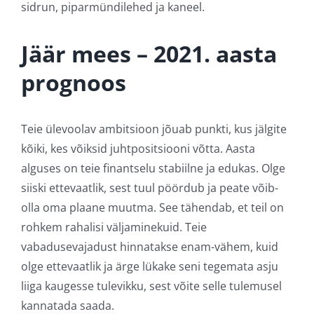
sidrun, piparmündilehed ja kaneel.
Jäär mees – 2021. aasta
prognoos
Teie ülevoolav ambitsioon jõuab punkti, kus jälgite
kõiki, kes võiksid juhtpositsiooni võtta. Aasta
alguses on teie finantselu stabiilne ja edukas. Olge
siiski ettevaatlik, sest tuul pöördub ja peate võib-
olla oma plaane muutma. See tähendab, et teil on
rohkem rahalisi väljaminekuid. Teie
vabadusevajadust hinnatakse enam-vähem, kuid
olge ettevaatlik ja ärge lükake seni tegemata asju
liiga kaugesse tulevikku, sest võite selle tulemusel
kannatada saada.