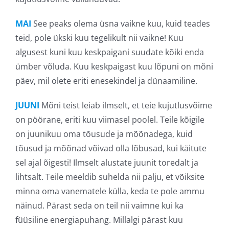
MAI
See peaks olema üsna vaikne kuu, kuid teades
teid, pole ükski kuu tegelikult nii vaikne! Kuu
algusest kuni kuu keskpaigani suudate kõiki enda
ümber võluda. Kuu keskpaigast kuu lõpuni on mõni
päev, mil olete eriti enesekindel ja dünaamiline.
JUUNI
Mõni teist leiab ilmselt, et teie kujutlusvõime
on pöörane, eriti kuu viimasel poolel. Teile kõigile
on juunikuu oma tõusude ja mõõnadega, kuid
tõusud ja mõõnad võivad olla lõbusad, kui käitute
sel ajal õigesti! Ilmselt alustate juunit toredalt ja
lihtsalt. Teile meeldib suhelda nii palju, et võiksite
minna oma vanematele külla, keda te pole ammu
näinud. Pärast seda on teil nii vaimne kui ka
füüsiline energiapuhang. Millalgi pärast kuu