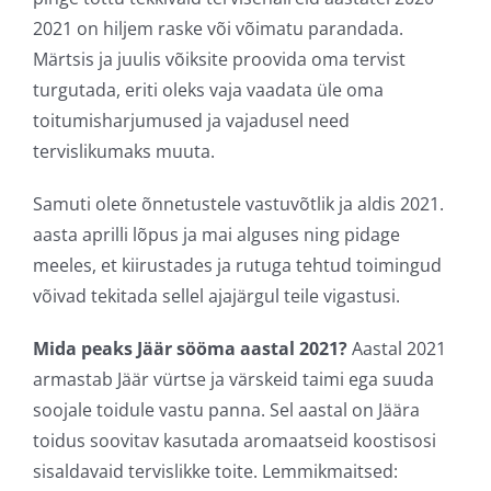
2021 on hiljem raske või võimatu parandada.
Märtsis ja juulis võiksite proovida oma tervist
turgutada, eriti oleks vaja vaadata üle oma
toitumisharjumused ja vajadusel need
tervislikumaks muuta.
Samuti olete õnnetustele vastuvõtlik ja aldis 2021.
aasta aprilli lõpus ja mai alguses ning pidage
meeles, et kiirustades ja rutuga tehtud toimingud
võivad tekitada sellel ajajärgul teile vigastusi.
Mida peaks Jäär sööma aastal 2021?
Aastal 2021
armastab Jäär vürtse ja värskeid taimi ega suuda
soojale toidule vastu panna. Sel aastal on Jäära
toidus soovitav kasutada aromaatseid koostisosi
sisaldavaid tervislikke toite. Lemmikmaitsed: