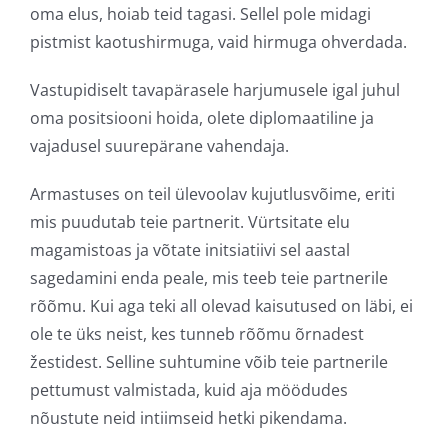
oma elus, hoiab teid tagasi. Sellel pole midagi
pistmist kaotushirmuga, vaid hirmuga ohverdada.
Vastupidiselt tavapärasele harjumusele igal juhul
oma positsiooni hoida, olete diplomaatiline ja
vajadusel suurepärane vahendaja.
Armastuses on teil ülevoolav kujutlusvõime, eriti
mis puudutab teie partnerit. Vürtsitate elu
magamistoas ja võtate initsiatiivi sel aastal
sagedamini enda peale, mis teeb teie partnerile
rõõmu. Kui aga teki all olevad kaisutused on läbi, ei
ole te üks neist, kes tunneb rõõmu õrnadest
žestidest. Selline suhtumine võib teie partnerile
pettumust valmistada, kuid aja möödudes
nõustute neid intiimseid hetki pikendama.