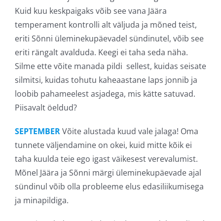
Kuid kuu keskpaigaks võib see vana Jäära
temperament kontrolli alt väljuda ja mõned teist,
eriti Sõnni üleminekupäevadel sündinutel, võib see
eriti rängalt avalduda. Keegi ei taha seda näha.
Silme ette võite manada pildi sellest, kuidas seisate
silmitsi, kuidas tohutu kaheaastane laps jonnib ja
loobib pahameelest asjadega, mis kätte satuvad.
Piisavalt öeldud?
SEPTEMBER
Võite alustada kuud vale jalaga! Oma
tunnete väljendamine on okei, kuid mitte kõik ei
taha kuulda teie ego igast väikesest verevalumist.
Mõnel Jäära ja Sõnni märgi üleminekupäevade ajal
sündinul võib olla probleeme elus edasiliikumisega
ja minapildiga.