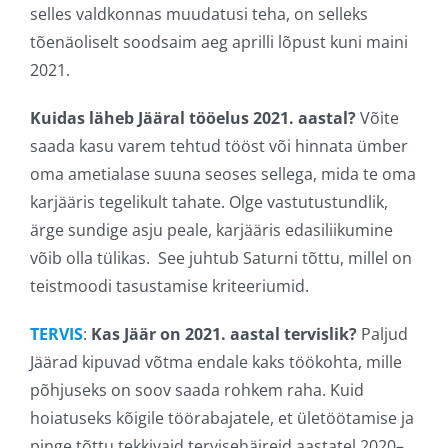
selles valdkonnas muudatusi teha, on selleks
tõenäoliselt soodsaim aeg aprilli lõpust kuni maini
2021.
Kuidas läheb Jääral tööelus 2021. aastal?
Võite
saada kasu varem tehtud tööst või hinnata ümber
oma ametialase suuna seoses sellega, mida te oma
karjääris tegelikult tahate. Olge vastutustundlik,
ärge sundige asju peale, karjääris edasiliikumine
võib olla tülikas. See juhtub Saturni tõttu, millel on
teistmoodi tasustamise kriteeriumid.
TERVIS
:
Kas Jäär on 2021. aastal tervislik?
Paljud
Jäärad kipuvad võtma endale kaks töökohta, mille
põhjuseks on soov saada rohkem raha. Kuid
hoiatuseks kõigile töörabajatele, et ületöötamise ja
pinge tõttu tekkivaid tervisehäireid aastatel 2020–