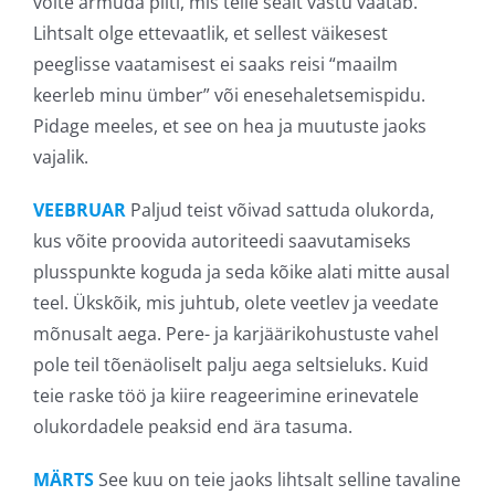
võite armuda pilti, mis teile sealt vastu vaatab.
Lihtsalt olge ettevaatlik, et sellest väikesest
peeglisse vaatamisest ei saaks reisi “maailm
keerleb minu ümber” või enesehaletsemispidu.
Pidage meeles, et see on hea ja muutuste jaoks
vajalik.
VEEBRUAR
Paljud teist võivad sattuda olukorda,
kus võite proovida autoriteedi saavutamiseks
plusspunkte koguda ja seda kõike alati mitte ausal
teel. Ükskõik, mis juhtub, olete veetlev ja veedate
mõnusalt aega. Pere- ja karjäärikohustuste vahel
pole teil tõenäoliselt palju aega seltsieluks. Kuid
teie raske töö ja kiire reageerimine erinevatele
olukordadele peaksid end ära tasuma.
MÄRTS
See kuu on teie jaoks lihtsalt selline tavaline