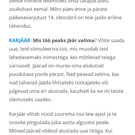
sellise inimese leidmiseks oma tavapärasest
asukohast eemal. Mõni päev enne ja pärast
päikesevarjutust 14. oktoobril on teie jaoks eriline
tähendus.
KARJÄÄR
:
Mis töö peaks Jäär valima
? Võite saada
uue, teid stimuleeriva töö, mis muudab teid
lähedasemaks inimestega, kes mõtlevad teiega
sarnaselt. Jäärad on mures oma elukutset
puudutava poole pärast. Nad peavad valima, kas
nad tahavad jääda lihtsateks töötajateks või
julgevad oma äri alustada, kaudselt ka ise nii teiste
ülemuseks saades.
Karjäär võtab nüüd suurema osa teie ajast ja te
soovite pingutada juba aasta algusest peale.
Mõned Jäärad võiksid alustada uue tööga. Kui