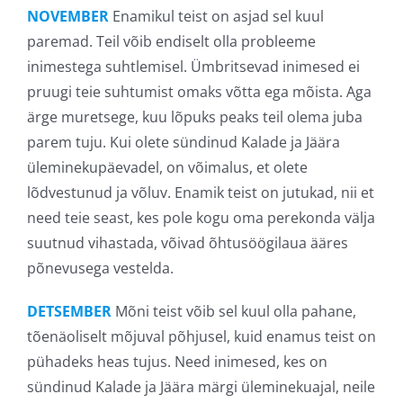
NOVEMBER
Enamikul teist on asjad sel kuul
paremad. Teil võib endiselt olla probleeme
inimestega suhtlemisel. Ümbritsevad inimesed ei
pruugi teie suhtumist omaks võtta ega mõista. Aga
ärge muretsege, kuu lõpuks peaks teil olema juba
parem tuju. Kui olete sündinud Kalade ja Jäära
üleminekupäevadel, on võimalus, et olete
lõdvestunud ja võluv. Enamik teist on jutukad, nii et
need teie seast, kes pole kogu oma perekonda välja
suutnud vihastada, võivad õhtusöögilaua ääres
põnevusega vestelda.
DETSEMBER
Mõni teist võib sel kuul olla pahane,
tõenäoliselt mõjuval põhjusel, kuid enamus teist on
pühadeks heas tujus. Need inimesed, kes on
sündinud Kalade ja Jäära märgi üleminekuajal, neile