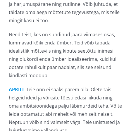
ja harjumuspärane ning rutiinne. Võib juhtuda, et
täidate oma aega mõttetute tegevustega, mis teile
mingit kasu ei too.
Need teist, kes on sündinud Jäära viimases osas,
lummavad kõiki enda ümber. Teid võib tabada
idealistlik mõtteviis ning kipute seetõttu inimesi
ning olukordi enda ümber idealiseerima, kuid kui
ootate rahulikult paar nädalat, siis see seisund
kindlasti möödub.
APRILL
Teie õnn ei saaks parem olla. Olete täis
helgeid ideid ja võiksite tõesti edasi liikuda ning
oma ambitsioonidega palju läbimurdeid teha. Võite
leida ootamatut abi mehelt või mehiselt naiselt.
Neptuun võib sind vaimselt väga. Teie unistused ja
kujutlusvõime vallanduvad.