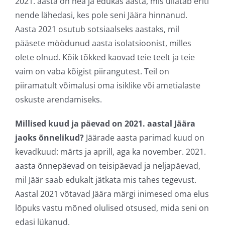
2021. aasta on hea ja edukas aasta, mis üllatab eriti
nende lähedasi, kes pole seni Jäära hinnanud.
Aasta 2021 osutub sotsiaalseks aastaks, mil
pääsete möödunud aasta isolatsioonist, milles
olete olnud. Kõik tõkked kaovad teie teelt ja teie
vaim on vaba kõigist piirangutest. Teil on
piiramatult võimalusi oma isiklike või ametialaste
oskuste arendamiseks.
Millised kuud ja päevad on 2021. aastal Jäära
jaoks õnnelikud?
Jäärade aasta parimad kuud on
kevadkuud: märts ja aprill, aga ka november. 2021.
aasta õnnepäevad on teisipäevad ja neljapäevad,
mil Jäär saab edukalt jätkata mis tahes tegevust.
Aastal 2021 võtavad Jäära märgi inimesed oma elus
lõpuks vastu mõned olulised otsused, mida seni on
edasi lükanud.