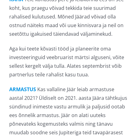
koht, kus praegu võivad tekkida teie suurimad
rahalised kulutused. Mõned Jäärad võivad olla
ostnud näiteks maad või uue kinnisvara ja neil on
seetõttu igakuised täiendavad väljaminekud.
Aga kui teete kõvasti tööd ja planeerite oma
investeeringuid veebruarist märtsi alguseni, võite
sellest kergelt välja tulla. Alates septembrist võib
partnerlus teile rahalist kasu tuua.
ARMASTUS
Kas vallaline Jäär leiab armastuse
aastal 2021? Üldiselt on 2021. aasta Jäära tähtkujus
sündinud inimeste vastu armulik ja paljusid ootab
ees õnnelik armastus. Jäär on alati uuteks
põnevateks kogemusteks valmis ning tänavu
muudab soodne seis Jupiteriga teid tavapärasest