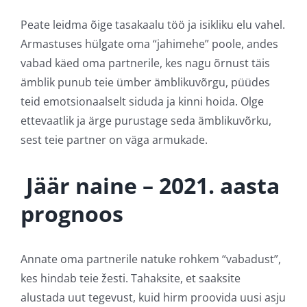
Peate leidma õige tasakaalu töö ja isikliku elu vahel.
Armastuses hülgate oma “jahimehe” poole, andes
vabad käed oma partnerile, kes nagu õrnust täis
ämblik punub teie ümber ämblikuvõrgu, püüdes
teid emotsionaalselt siduda ja kinni hoida. Olge
ettevaatlik ja ärge purustage seda ämblikuvõrku,
sest teie partner on väga armukade.
Jäär naine – 2021. aasta
prognoos
Annate oma partnerile natuke rohkem “vabadust”,
kes hindab teie žesti. Tahaksite, et saaksite
alustada uut tegevust, kuid hirm proovida uusi asju