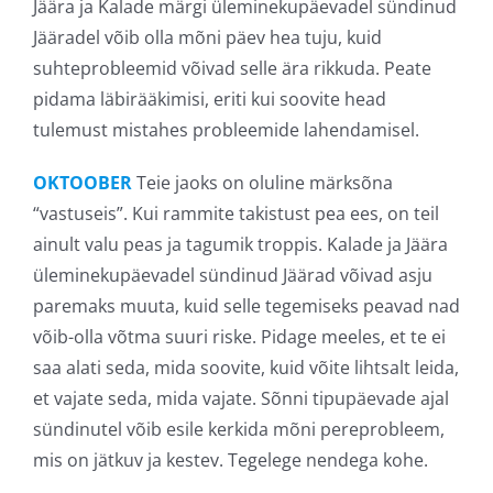
Jäära ja Kalade märgi üleminekupäevadel sündinud
Jääradel võib olla mõni päev hea tuju, kuid
suhteprobleemid võivad selle ära rikkuda. Peate
pidama läbirääkimisi, eriti kui soovite head
tulemust mistahes probleemide lahendamisel.
OKTOOBER
Teie jaoks on oluline märksõna
“vastuseis”. Kui rammite takistust pea ees, on teil
ainult valu peas ja tagumik troppis. Kalade ja Jäära
üleminekupäevadel sündinud Jäärad võivad asju
paremaks muuta, kuid selle tegemiseks peavad nad
võib-olla võtma suuri riske. Pidage meeles, et te ei
saa alati seda, mida soovite, kuid võite lihtsalt leida,
et vajate seda, mida vajate. Sõnni tipupäevade ajal
sündinutel võib esile kerkida mõni pereprobleem,
mis on jätkuv ja kestev. Tegelege nendega kohe.