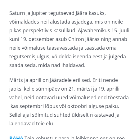
Saturn ja Jupiter tegutsevad Jäära kasuks,
võimaldades neil alustada asjadega, mis on neile
pikas perspektiivis kasulikud. Ajavahemikus 15. juuli
kuni 19. detsember asub Chiron Jääras ning annab
neile võimaluse taasavastada ja taastada oma
tegutsemisjulgus, võidelda iseenda eest ja julgeda
saada seda, mida nad ihaldavad.
Märts ja aprill on Jääradele erilised. Eriti nende
jaoks, kelle sünnipäev on 21. märtsi ja 19. aprilli
vahel, neid ootavad uued võimalused end tõestada
kas septembri lõpus või oktoobri alguse paiku.
Sellel ajal sõlmitud suhted üldiselt rikastavad ja
laiendavad teie elu.
RAHA
Teie kohustus pere ja leibkonna ees on see