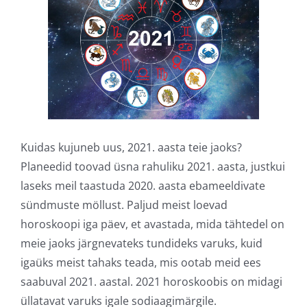
Kuidas kujuneb uus, 2021. aasta teie jaoks?
Planeedid toovad üsna rahuliku 2021. aasta, justkui
laseks meil taastuda 2020. aasta ebameeldivate
sündmuste möllust. Paljud meist loevad
horoskoopi iga päev, et avastada, mida tähtedel on
meie jaoks järgnevateks tundideks varuks, kuid
igaüks meist tahaks teada, mis ootab meid ees
saabuval 2021. aastal. 2021 horoskoobis on midagi
üllatavat varuks igale sodiaagimärgile.