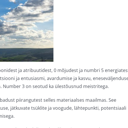
idest ja atribuutidest, 0 mõjudest ja numbri 5 energiates
siooni ja entusiasmi, avardumise ja kasvu, eneseväljendus
a. Number 3 on seotud ka ülestõusnud meistritega.
abadust piirangutest selles materiaalses maailmas. See
se, jätkuvate tsüklite ja voogude, lähtepunkti, potentsiaali
misega.