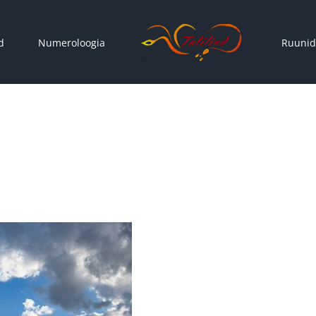
d
Numeroloogia
Ruunid