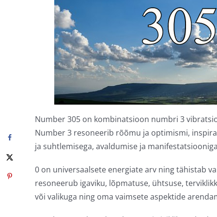
Number 305 on kombinatsioon numbri 3 vibratsioon
Number 3 resoneerib rõõmu ja optimismi, inspirat
ja suhtlemisega, avaldumise ja manifestatsioonig
0 on universaalsete energiate arv ning tähistab v
resoneerub igaviku, lõpmatuse, ühtsuse, terviklikku
või valikuga ning oma vaimsete aspektide arenda