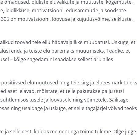
e omadused, oluliste eluvalikute ja muutuste, kogemuste,
, leidlikkuse, motivatsiooni, edusammude ja soodsate
5 on motivatsiooni, loovuse ja kujutlusvõime, seikluste,
alikud toovad teie ellu hädavajalikke muudatusi. Uskuge, et
lusi enda ja teiste elu paremaks muutmiseks. Teadke, et
jusel – kõige sagedamini saadakse sellest aru alles
positiivsed elumuutused ning teie kirg ja elueesmärk tulek
d aset leiavad, mõistate, et teile pakutakse palju uusi
uhtlemisoskusele ja loovusele ning võimetele. Säilitage
s ning usaldage ja uskuge, et selle tagajärjel võivad teoks
 ja selle eest, kuidas me nendega toime tuleme. Olge julge