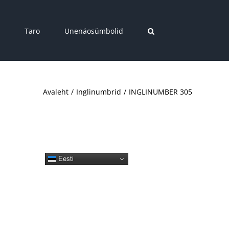
Taro
Unenäosümbolid
Avaleht
Inglinumbrid
INGLINUMBER 305
Eesti