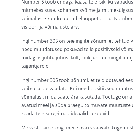
Number 5 toob endaga kaasa teie isikliku vabadus
mitmekesisuse, kohanemisvõime ja mitmekülgsuse
võimaluste kaudu õpitud eluõppetunnid. Number 30
visiooni ja võimaluste arv.
Inglinumber 305 on teie inglite sõnum, et tehtud v
need muudatused pakuvad teile positiivseid võima
midagi ei juhtu juhuslikult, kõik juhtub mingil põh
tagantjärele.
Inglinumber 305 toob sõnumi, et teid ootavad ees 
võib-olla üle vaadata. Kui need positiivsed muutuse
võimalusi, mida saate ära kasutada. Toetuge oma s
avatud meel ja süda praegu toimuvate muutuste osa
saada teie kõrgeimad ideaalid ja soovid.
Me vastutame kõigi meile osaks saavate kogemuste