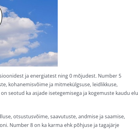
ioonidest ja energiatest ning 0 mõjudest. Number 5
ste, kohanemisvõime ja mitmekülgsuse, leidlikkuse,
 on seotud ka asjade isetegemisega ja kogemuste kaudu el
dluse, otsustusvõime, saavutuste, andmise ja saamise,
ooni. Number 8 on ka karma ehk põhjuse ja tagajärje