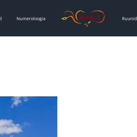
d
Numeroloogia
Ruunid