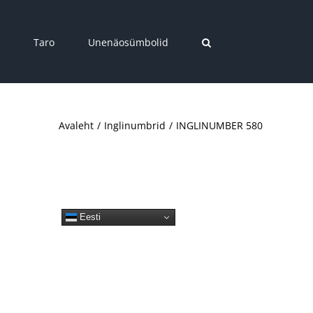
Taro
Unenäosümbolid
Avaleht
Inglinumbrid
INGLINUMBER 580
Eesti