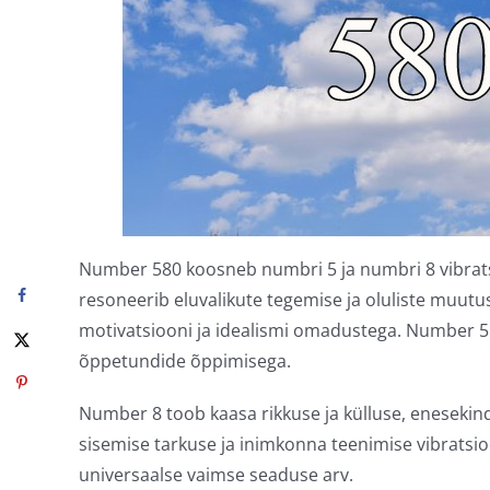
Number 580 koosneb numbri 5 ja numbri 8 vibrats
resoneerib eluvalikute tegemise ja oluliste muutu
motivatsiooni ja idealismi omadustega. Number 5
õppetundide õppimisega.
Number 8 toob kaasa rikkuse ja külluse, enesekin
sisemise tarkuse ja inimkonna teenimise vibratsi
universaalse vaimse seaduse arv.