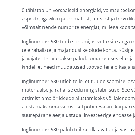
0 tähistab universaalseid energiaid, vaimse teekon
aspekte, igavikku ja lõpmatust, ühtsust ja tervikli
võimsalt nende numbrite energiat, millega koos t
Inglinumber 580 toob sõnumi, et võtaksite aega m
teie rahaliste ja majanduslike olude kohta. Küsige 
ja vajate. Teil võidakse paluda oma senises elus 
kindel, et need muudatused toovad teile pikaajalis
Inglinumber 580 ütleb teile, et tulude saamise ja
materiaalse ja rahalise edu ning stabiilsuse. See
otsimist oma äriideede alustamiseks või laiendami
alustamaks oma vaimsusel põhineva äri, karjääri 
suurepärane aeg alustada. Investeerige endasse 
Inglinumber 580 palub teil ka olla avatud ja vastu