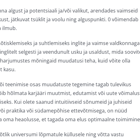
na algust ja potentsiaali ja/või valikut, arendades vaimseid
kkust, jätkuvat tsüklit ja voolu ning alguspunkti. 0 võimendab
a ilmub.
õtisklemiseks ja suhtlemiseks inglite ja vaimse valdkonnaga
inglitelt selgesti ja veendunult usku ja usaldust, mida soovit
ja harjumustes mõningaid muudatusi teha, kuid võite olla
t kasu.
/või teenimise osas muudatuste tegemine tagab tulevikus
 võib hõlmata karjääri muutmist, edutamist või uute võimalus
seks. Kui olete saanud intuitiivseid sõnumeid ja juhiseid
või praktika või südamepõhise ettevõtmisega, on nüüd
ja oma heaolusse, et tagada oma elus optimaalne toimimine
võtlik universumi lõpmatule küllusele ning võtta vastu