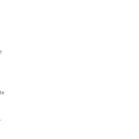
e
te
.