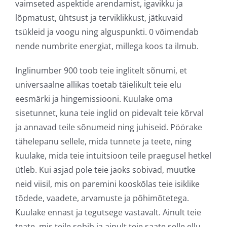
vaimseted aspektide arendamist, igavikku ja
lõpmatust, ühtsust ja terviklikkust, jätkuvaid
tsükleid ja voogu ning alguspunkti. 0 võimendab
nende numbrite energiat, millega koos ta ilmub.
Inglinumber 900 toob teie inglitelt sõnumi, et
universaalne allikas toetab täielikult teie elu
eesmärki ja hingemissiooni. Kuulake oma
sisetunnet, kuna teie inglid on pidevalt teie kõrval
ja annavad teile sõnumeid ning juhiseid. Pöörake
tähelepanu sellele, mida tunnete ja teete, ning
kuulake, mida teie intuitsioon teile praegusel hetkel
ütleb. Kui asjad pole teie jaoks sobivad, muutke
neid viisil, mis on paremini kooskõlas teie isiklike
tõdede, vaadete, arvamuste ja põhimõtetega.
Kuulake ennast ja tegutsege vastavalt. Ainult teie
teate, mis teile sobib ja ainult teie saate selle ellu