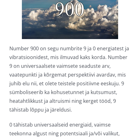
Number 900 on segu numbrite 9 ja 0 energiatest ja
vibratsioonidest, mis ilmuvad kaks korda. Number
9 on universaalsete vaimsete seaduste arv,
vaatepunkti ja kõrgemat perspektiivi avardav, mis
juhib elu nii, et olete teistele positiivne eeskuju. 9
sümboliseerib ka kohusetunnet ja kutsumust,
heatahtlikkust ja altruismi ning kerget tööd, 9
tähistab lõppu ja järeldusi.
0 tähistab universaalseid energiaid, vaimse
teekonna algust ning potentsiaali ja/või valikut,