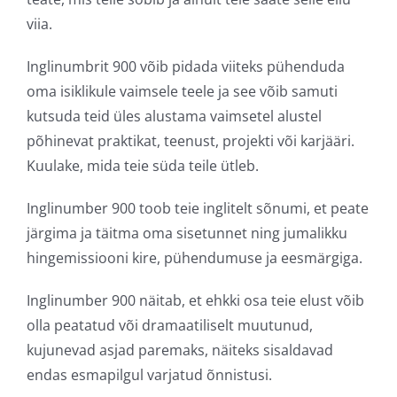
viia.
Inglinumbrit 900 võib pidada viiteks pühenduda
oma isiklikule vaimsele teele ja see võib samuti
kutsuda teid üles alustama vaimsetel alustel
põhinevat praktikat, teenust, projekti või karjääri.
Kuulake, mida teie süda teile ütleb.
Inglinumber 900 toob teie inglitelt sõnumi, et peate
järgima ja täitma oma sisetunnet ning jumalikku
hingemissiooni kire, pühendumuse ja eesmärgiga.
Inglinumber 900 näitab, et ehkki osa teie elust võib
olla peatatud või dramaatiliselt muutunud,
kujunevad asjad paremaks, näiteks sisaldavad
endas esmapilgul varjatud õnnistusi.