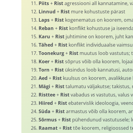
11.
Piits
+
Rist
agressiooni all kannatamine, 
12.
Linnud
+
Rist
mure kohustuste pärast
13.
Laps
+
Rist
kogenematus on koorem, oma 
14.
Reban
+
Rist
konflikt kohustuse ja iseend
15.
Karu
+
Rist
juhtimine on koorem, juht ka
16.
Tähed
+
Rist
konflikt individuaalse vaimsus
17.
Toonekurg
+
Rist
muutus loob vastutus; 
18.
Koer
+
Rist
sõprus võib olla koorem, lojaa
19.
Torn
+
Rist
üksindus loob kannatusi, auto
20.
Aed
+
Rist
kuulsus on koorem, avalikkuse 
21.
Mägi
+
Rist
talumatu väljakutse; takistus,
22.
Risttee
+
Rist
vabadus
vs
vastutus, valus v
23.
Hiired
+
Rist
ebatervislik ideoloogia, ve
24.
Süda
+
Rist
armastus võib olla koorem, a
25.
Sõrmus
+
Rist
pühendunud vastutusele; l
26.
Raamat
+
Rist
tõe koorem, religioossed 