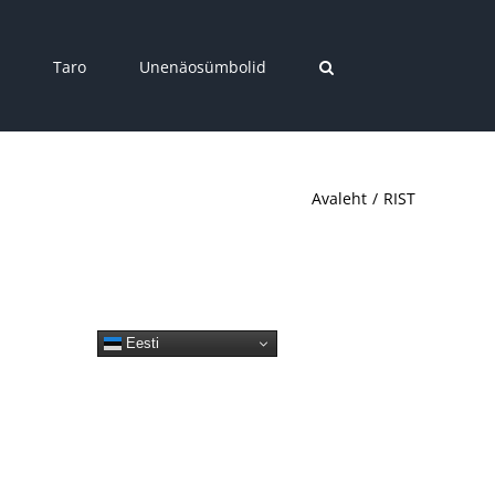
Taro
Unenäosümbolid
Avaleht
RIST
Eesti