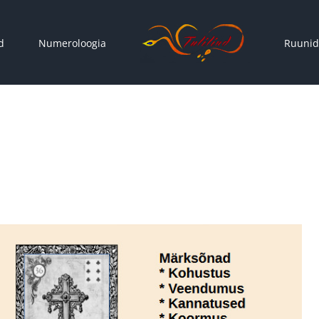
d
Numeroloogia
Ruunid