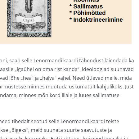
iooni, saab selle Lenormandi kaardi tähendust laiendada ka
fraasile „igaühel on oma rist kanda“. Ideoloogiad suunavad
vad lõhe „hea“ ja „halva“ vahel. Need ütlevad meile, mida
ärmustesse minnes muutuda uskumatult kahjulikuks. Just
indama, minnes mõnikord liiale ja luues sallimatuse
eed tihedalt seotud selle Lenormandi kaardi teiste
kse „õigeks“, meid suunata suurte saavutuste ja
 raskeks koormaks. Eriti juhtudel, kui need ideaalid ja