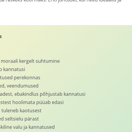
s
 moraali kergelt suhtumine
ab kannatusi
atused perekonnas
ured, veendumused
adest, ebakindlus põhjustab kannatusi
test hoolimata püüab edasi
s tuleneb kaotusest
d seltsielu pärast
äkiline valu ja kannatused