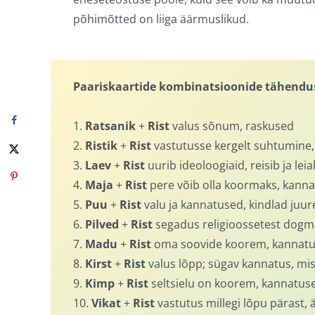
põhimõtted on liiga äärmuslikud.
Paariskaartide kombinatsioonide tähendu
1.
Ratsanik
+
Rist
valus sõnum, raskused
2.
Ristik
+
Rist
vastutusse kergelt suhtumine,
3.
Laev
+
Rist
uurib ideoloogiaid, reisib ja lei
4.
Maja
+
Rist
pere võib olla koormaks, kann
5.
Puu
+
Rist
valu ja kannatused, kindlad ju
6.
Pilved
+
Rist
segadus religioossetest dogm
7.
Madu
+
Rist
oma soovide koorem, kannatus
8.
Kirst
+
Rist
valus lõpp; sügav kannatus, mi
9.
Kimp
+
Rist
seltsielu on koorem, kannatuse
10.
Vikat
+
Rist
vastutus millegi lõpu pärast, 