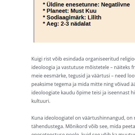
Kuigi rist võib esindada organiseeritud relig
ideoloogia ja vastutuse mõistetele – näiteks 
meie eesmärke, tegusid ja väärtusi – need loo
peaksime tegema ja mida mitte ning võivad ä
ideoloogiate kaudu õpime teisi ja iseennast h
kultuuri.
Kuna ideoloogiatel on väärtushinnangud, on n
tähendustega. Mõnikord võib see, mida peeta
eneseteostuse poole, kuid see võib ka muutuda