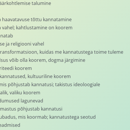
väärkohtlemise talumine
haavatavuse tõttu kannatamine
a vahel; kahtlustamine on koorem
nnatab
e ja religiooni vahel
transformatsioon, kuidas me kannatustega toime tuleme
lsus võib olla koorem, dogma järgimine
riteedi koorem
kannatused, kultuuriline koorem
 mis põhjustab kannatusi; takistus ideoloogiale
alik, valiku koorem
endumused lagunevad
rmastus põhjustab kannatusi
ubadus, mis koormab; kannatustega seotud
teadmised