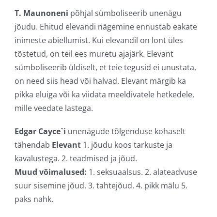
T. Maunoneni
põhjal sümboliseerib unenägu
jõudu. Ehitud elevandi nägemine ennustab eakate
inimeste abiellumist. Kui elevandil on lont üles
tõstetud, on teil ees muretu ajajärk. Elevant
sümboliseerib üldiselt, et teie tegusid ei unustata,
on need siis head või halvad. Elevant märgib ka
pikka eluiga või ka viidata meeldivatele hetkedele,
mille veedate lastega.
Edgar Cayce`i
unenägude tõlgenduse kohaselt
tähendab
Elevant
1. jõudu koos tarkuste ja
kavalustega. 2. teadmised ja jõud.
Muud võimalused:
1. seksuaalsus. 2. alateadvuse
suur sisemine jõud. 3. tahtejõud. 4. pikk mälu 5.
paks nahk.