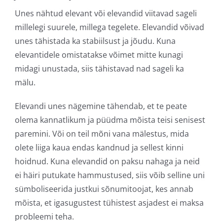
Unes nähtud elevant või elevandid viitavad sageli
millelegi suurele, millega tegelete. Elevandid võivad
unes tähistada ka stabiilsust ja jõudu. Kuna
elevantidele omistatakse võimet mitte kunagi
midagi unustada, siis tähistavad nad sageli ka
mälu.
Elevandi unes nägemine tähendab, et te peate
olema kannatlikum ja püüdma mõista teisi senisest
paremini. Või on teil mõni vana mälestus, mida
olete liiga kaua endas kandnud ja sellest kinni
hoidnud. Kuna elevandid on paksu nahaga ja neid
ei häiri putukate hammustused, siis võib selline uni
sümboliseerida justkui sõnumitoojat, kes annab
mõista, et igasugustest tühistest asjadest ei maksa
probleemi teha.