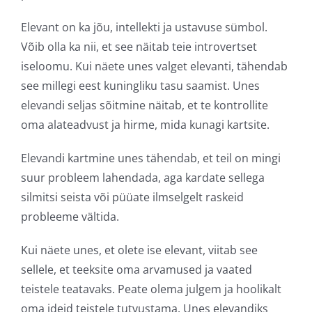
Elevant on ka jõu, intellekti ja ustavuse sümbol.
Võib olla ka nii, et see näitab teie introvertset
iseloomu. Kui näete unes valget elevanti, tähendab
see millegi eest kuningliku tasu saamist. Unes
elevandi seljas sõitmine näitab, et te kontrollite
oma alateadvust ja hirme, mida kunagi kartsite.
Elevandi kartmine unes tähendab, et teil on mingi
suur probleem lahendada, aga kardate sellega
silmitsi seista või püüate ilmselgelt raskeid
probleeme vältida.
Kui näete unes, et olete ise elevant, viitab see
sellele, et teeksite oma arvamused ja vaated
teistele teatavaks. Peate olema julgem ja hoolikalt
oma ideid teistele tutvustama. Unes elevandiks