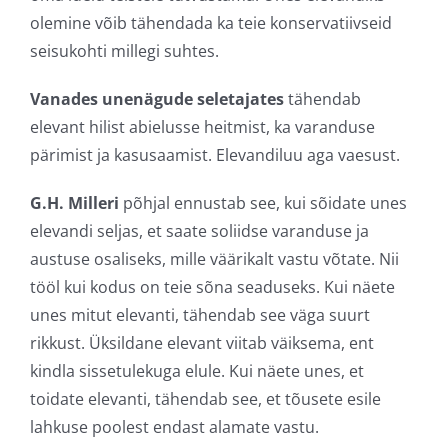
olemine võib tähendada ka teie konservatiivseid
seisukohti millegi suhtes.
Vanades unenägude seletajates
tähendab
elevant hilist abielusse heitmist, ka varanduse
pärimist ja kasusaamist. Elevandiluu aga vaesust.
G.H. Milleri
põhjal ennustab see, kui sõidate unes
elevandi seljas, et saate soliidse varanduse ja
austuse osaliseks, mille väärikalt vastu võtate. Nii
tööl kui kodus on teie sõna seaduseks. Kui näete
unes mitut elevanti, tähendab see väga suurt
rikkust. Üksildane elevant viitab väiksema, ent
kindla sissetulekuga elule. Kui näete unes, et
toidate elevanti, tähendab see, et tõusete esile
lahkuse poolest endast alamate vastu.