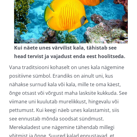
Kui näete unes värvilist kala, tähistab see
head tervist ja vajadust enda eest hoolitseda.
Vana traditsiooni kohaselt on unes kala nägemine
positiivne sümbol. Erandiks on ainult uni, kus
nähakse surnud kala või kala, mille te oma käest,
õnge otsast või võrgust maha lasksite kukkuda. See
viimane uni kuulutab murelikkust, hingevalu või
pettumust. Kui keegi näeb unes kalastamist, siis
see ennustab mõnda soodsat sündmust.
Merekaladest une nägemine tähendab millegi
võitmist ja õnne. Suured kalad ennustavad, et