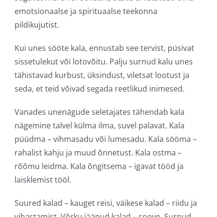
emotsionaalse ja spirituaalse teekonna
pildikujutist.
Kui unes sööte kala, ennustab see tervist, püsivat
sissetulekut või lotovõitu. Palju surnud kalu unes
tähistavad kurbust, üksindust, viletsat lootust ja
seda, et teid võivad segada reetlikud inimesed.
Vanades unenägude seletajates tähendab kala
nägemine talvel külma ilma, suvel palavat. Kala
püüdma – vihmasadu või lumesadu. Kala sööma –
rahalist kahju ja muud õnnetust. Kala ostma –
rõõmu leidma. Kala õngitsema – igavat tööd ja
laisklemist tööl.
Suured kalad – kauget reisi, väikese kalad – riidu ja
vihastamist. Võrku jäänud kalad – soove. Surnud