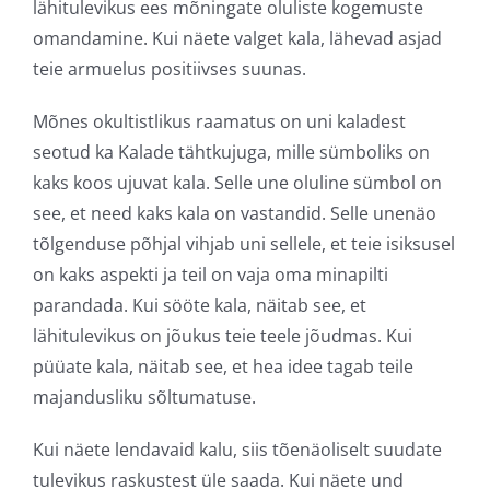
lähitulevikus ees mõningate oluliste kogemuste
omandamine. Kui näete valget kala, lähevad asjad
teie armuelus positiivses suunas.
Mõnes okultistlikus raamatus on uni kaladest
seotud ka Kalade tähtkujuga, mille sümboliks on
kaks koos ujuvat kala. Selle une oluline sümbol on
see, et need kaks kala on vastandid. Selle unenäo
tõlgenduse põhjal vihjab uni sellele, et teie isiksusel
on kaks aspekti ja teil on vaja oma minapilti
parandada. Kui sööte kala, näitab see, et
lähitulevikus on jõukus teie teele jõudmas. Kui
püüate kala, näitab see, et hea idee tagab teile
majandusliku sõltumatuse.
Kui näete lendavaid kalu, siis tõenäoliselt suudate
tulevikus raskustest üle saada. Kui näete und