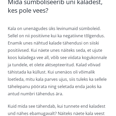
Mida sümboliseerib uni kaladest,
kes pole vees?
Kala on unenägudes üks levinumaid sümboleid.
Sellel on nii positiivne kui ka negatiivne tõlgendus.
Enamik unes nähtud kalade tähendusi on siiski
positiivsed. Kui näete unes näiteks seda, et ujute
koos kaladega vee all, võib see viidata kogukonnale
ja tundele, et olete aktsepteeritud. Kalad võivad
tähistada ka küllust. Kui unenäos oli võimalik
loetleda, mitu kala parves ujus, siis tuleks ka sellele
tähelepanu pöörata ning seletada enda jaoks ka
antud numbri tähendus ära.
Kuid mida see tähendab, kui tunnete end kaladest
und nähes ebamugavalt? Näiteks näete kala veest