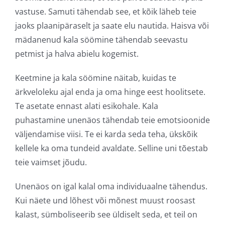
vastuse. Samuti tähendab see, et kõik läheb teie
jaoks plaanipäraselt ja saate elu nautida. Haisva või
mädanenud kala söömine tähendab seevastu
petmist ja halva abielu kogemist.
Keetmine ja kala söömine näitab, kuidas te
ärkveloleku ajal enda ja oma hinge eest hoolitsete.
Te asetate ennast alati esikohale. Kala
puhastamine unenäos tähendab teie emotsioonide
väljendamise viisi. Te ei karda seda teha, ükskõik
kellele ka oma tundeid avaldate. Selline uni tõestab
teie vaimset jõudu.
Unenäos on igal kalal oma individuaalne tähendus.
Kui näete und lõhest või mõnest muust roosast
kalast, sümboliseerib see üldiselt seda, et teil on