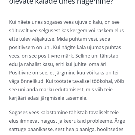
olevate kalade unes nägemine?
Kui näete unes sogases vees ujuvaid kalu, on see
sõltuvalt vee selgusest kas kergem või raskem elus
ette tulev väljakutse. Mida puhtam vesi, seda
positiivsem on uni. Kui nägite kala ujumas puhtas
vees, on see positiivne märk. Selline uni tähistab
edu ja rahalist kasu, eriti kui juhite oma äri.
Positiivne on see, et järgmine kuu või kaks on teil
väga õnnelikud. Kui töötate tavalisel töökohal, võib
see uni anda märku edutamisest, mis viib teie
karjääri edasi järgmisele tasemele.
Sogases vees kalastamine tähistab tavaliselt teie
elus ilmnevat haigust ja keerukaid probleeme. Ärge
sattuge paanikasse, sest hea plaaniga, hoolitsedes