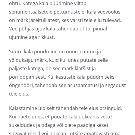
ohtu. Kätega kala püüdmine viitab
sentimentaalsetele pettumustele. Kala veevoolus
on märk järeltulijatest, kes varsti teie ellu tulevad.
Vee põhjas ujuv kala tähendab ohtu, pinnal
ujumine aga rikkust.
Suure kala püüdmine on õnne, rõõmu ja
võidukäigu märk, kuid kui unes püüate selle
paljaste kätega, on see märk klatšist ja
poriloopimisest. Kui kasutate kala püüdmiseks
õngenööri, tähendab see arusaamatusi ja segadust
teie elus.
Kalastamine üldiselt tähendab teie elus otsinguid.
Kui näete unes, et püüate kala ookeanis vette
sukeldudes ja odaga või olete paadiga keset
sügavat merd või ookeani, otsite arvatavasti oma