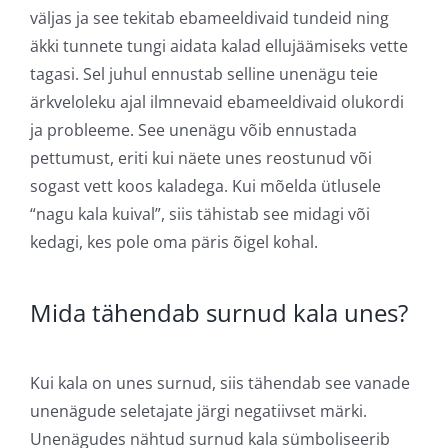
väljas ja see tekitab ebameeldivaid tundeid ning
äkki tunnete tungi aidata kalad ellujäämiseks vette
tagasi. Sel juhul ennustab selline unenägu teie
ärkveloleku ajal ilmnevaid ebameeldivaid olukordi
ja probleeme. See unenägu võib ennustada
pettumust, eriti kui näete unes reostunud või
sogast vett koos kaladega. Kui mõelda ütlusele
“nagu kala kuival”, siis tähistab see midagi või
kedagi, kes pole oma päris õigel kohal.
Mida tähendab surnud kala unes?
Kui kala on unes surnud, siis tähendab see vanade
unenägude seletajate järgi negatiivset märki.
Unenägudes nähtud surnud kala sümboliseerib