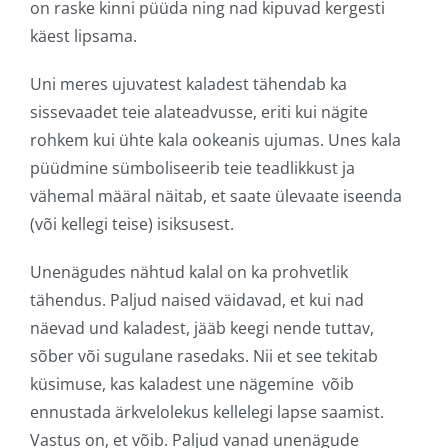
on raske kinni püüda ning nad kipuvad kergesti
käest lipsama.
Uni meres ujuvatest kaladest tähendab ka
sissevaadet teie alateadvusse, eriti kui nägite
rohkem kui ühte kala ookeanis ujumas. Unes kala
püüdmine sümboliseerib teie teadlikkust ja
vähemal määral näitab, et saate ülevaate iseenda
(või kellegi teise) isiksusest.
Unenägudes nähtud kalal on ka prohvetlik
tähendus. Paljud naised väidavad, et kui nad
näevad und kaladest, jääb keegi nende tuttav,
sõber või sugulane rasedaks. Nii et see tekitab
küsimuse, kas kaladest une nägemine võib
ennustada ärkvelolekus kellelegi lapse saamist.
Vastus on, et võib. Paljud vanad unenägude