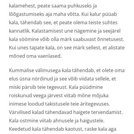
kalamehest, peate saama puhkuseks ja
lõõgastumiseks aja maha võtta. Kui kalur püüab
kala, tähendab see, et peate olema teiste suhtes
kannatlik. Kalastamisest une nägemine ja seejärel
kala söömine võib olla märk saabuvast õnnetusest.
Kui unes tapate kala, on see märk sellest, et alistate
mõned oma vaenlased.
Kummalise välimusega kala tähendab, et olete oma
elus üsna nördinud ja see võib viidata sellele, et
miski pärsib teie tegevust. Kala püüdmine
roiskunud veega järvest viitab mõne mõjuka
inimese loodud takistusele teie äritegevuses.
Värvilised kalad tähendavad haigete tervendamist.
Kala ostmine viitab ahnusele ja haigustele.
Keedetud kala tähendab kaotust, raske kala aga