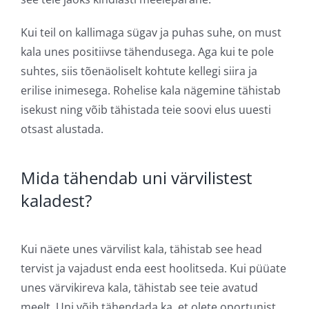
Kui teil on kallimaga sügav ja puhas suhe, on must
kala unes positiivse tähendusega. Aga kui te pole
suhtes, siis tõenäoliselt kohtute kellegi siira ja
erilise inimesega. Rohelise kala nägemine tähistab
isekust ning võib tähistada teie soovi elus uuesti
otsast alustada.
Mida tähendab uni värvilistest
kaladest?
Kui näete unes värvilist kala, tähistab see head
tervist ja vajadust enda eest hoolitseda. Kui püüate
unes värvikireva kala, tähistab see teie avatud
meelt. Uni võib tähendada ka, et olete oportunist.