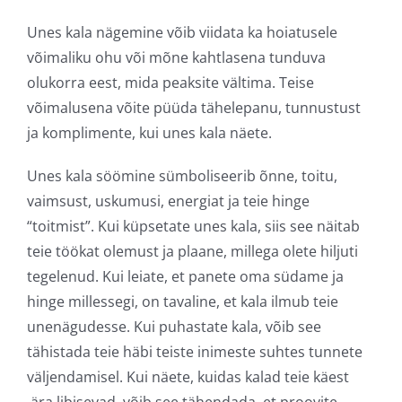
Unes kala nägemine võib viidata ka hoiatusele
võimaliku ohu või mõne kahtlasena tunduva
olukorra eest, mida peaksite vältima. Teise
võimalusena võite püüda tähelepanu, tunnustust
ja komplimente, kui unes kala näete.
Unes kala söömine sümboliseerib õnne, toitu,
vaimsust, uskumusi, energiat ja teie hinge
“toitmist”. Kui küpsetate unes kala, siis see näitab
teie töökat olemust ja plaane, millega olete hiljuti
tegelenud. Kui leiate, et panete oma südame ja
hinge millessegi, on tavaline, et kala ilmub teie
unenägudesse. Kui puhastate kala, võib see
tähistada teie häbi teiste inimeste suhtes tunnete
väljendamisel. Kui näete, kuidas kalad teie käest
ära libisevad, võib see tähendada, et proovite