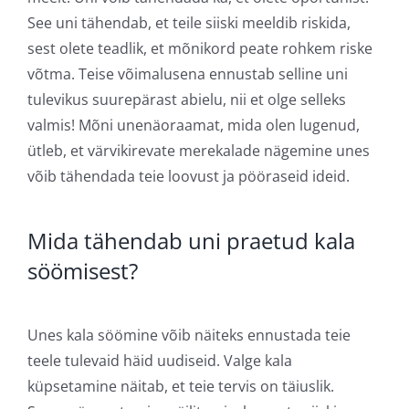
See uni tähendab, et teile siiski meeldib riskida,
sest olete teadlik, et mõnikord peate rohkem riske
võtma. Teise võimalusena ennustab selline uni
tulevikus suurepärast abielu, nii et olge selleks
valmis! Mõni unenäoraamat, mida olen lugenud,
ütleb, et värvikirevate merekalade nägemine unes
võib tähendada teie loovust ja pööraseid ideid.
Mida tähendab uni praetud kala
söömisest?
Unes kala söömine võib näiteks ennustada teie
teele tulevaid häid uudiseid. Valge kala
küpsetamine näitab, et teie tervis on täiuslik.