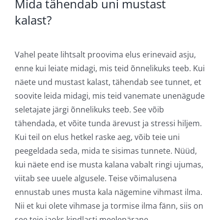
Mida tähendab uni mustast
kalast?
Vahel peate lihtsalt proovima elus erinevaid asju,
enne kui leiate midagi, mis teid õnnelikuks teeb. Kui
näete und mustast kalast, tähendab see tunnet, et
soovite leida midagi, mis teid vanemate unenägude
seletajate järgi õnnelikuks teeb. See võib
tähendada, et võite tunda ärevust ja stressi hiljem.
Kui teil on elus hetkel raske aeg, võib teie uni
peegeldada seda, mida te sisimas tunnete. Nüüd,
kui näete end ise musta kalana vabalt ringi ujumas,
viitab see uuele algusele. Teise võimalusena
ennustab unes musta kala nägemine vihmast ilma.
Nii et kui olete vihmase ja tormise ilma fänn, siis on
see teie jaoks kindlasti meelepärane.