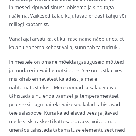
inimesed kipuvad sinust lobisema ja sind taga
rääkima. Väikesed kalad kujutavad endast kahju või
millegi kaotamist.
Vanal ajal arvati ka, et kui rase naine näeb unes, et
kala tuleb tema kehast välja, sünnitab ta tüdruku.
Inimestele on omane mõelda igasuguseid mõtteid
ja tunda erinevaid emotsioone. See on justkui vesi,
mis kihab erinevatest kaladest ja meile
nähtamatust elust. Mereloomad ja kalad võivad
tähistada sinu enda vaimset ja temperamentset
protsessi nagu näiteks väikesed kalad tähistavad
teie salasoove. Kuna kalad elavad vees ja jäävad
meile siiski raskesti kättesaadavaks, võivad nad
unenäos tähistada tabamatuse elementi, sest neid