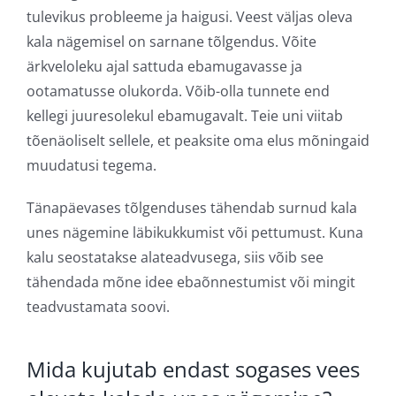
tulevikus probleeme ja haigusi. Veest väljas oleva
kala nägemisel on sarnane tõlgendus. Võite
ärkveloleku ajal sattuda ebamugavasse ja
ootamatusse olukorda. Võib-olla tunnete end
kellegi juuresolekul ebamugavalt. Teie uni viitab
tõenäoliselt sellele, et peaksite oma elus mõningaid
muudatusi tegema.
Tänapäevases tõlgenduses tähendab surnud kala
unes nägemine läbikukkumist või pettumust. Kuna
kalu seostatakse alateadvusega, siis võib see
tähendada mõne idee ebaõnnestumist või mingit
teadvustamata soovi.
Mida kujutab endast sogases vees