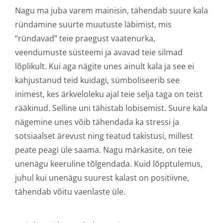
Nagu ma juba varem mainisin, tähendab suure kala
ründamine suurte muutuste läbimist, mis
“ründavad” teie praegust vaatenurka,
veendumuste süsteemi ja avavad teie silmad
lõplikult. Kui aga nägite unes ainult kala ja see ei
kahjustanud teid kuidagi, sümboliseerib see
inimest, kes ärkveloleku ajal teie selja taga on teist
rääkinud. Selline uni tähistab lobisemist. Suure kala
nägemine unes võib tähendada ka stressi ja
sotsiaalset ärevust ning teatud takistusi, millest
peate peagi üle saama. Nagu märkasite, on teie
unenägu keeruline tõlgendada. Kuid lõpptulemus,
juhul kui unenägu suurest kalast on positiivne,
tähendab võitu vaenlaste üle.