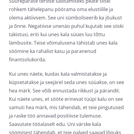
Suurepärase tervise säilitamiseks peate siiski
rohkem tähelepanu pöörama oma elustiilile ja
olema aktiivsem. See uni sümboliseerib ka jõukust
ja õnne. Negatiivse unenäo puhul kujutab see siiski
takistusi, eriti kui unes kala süües luu tõttu
lämbusite. Teise võimalusena tähistab unes kala
söömine ka rahalist kasu ja paranenud
finantsolukorda.
Kui unes näete, kuidas kala valmistatakse ja
küpsetatakse ja seejärel seda unes süüakse, on see
hea märk. See võib ennustada rikkust ja pärandit.
Kui näete unes, et sööte erinevat tüüpi kalu on see
samuti hea märk, mis tähendab, et teie pingutused
ja raske töö annavad positiivse tulemuse.
Saavutate tööalaselt edu. Uni värske kala
söömisest tähendab, et teie palved saavad lõpuks