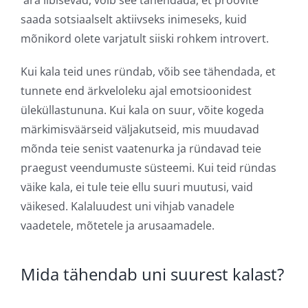
saada sotsiaalselt aktiivseks inimeseks, kuid
mõnikord olete varjatult siiski rohkem introvert.
Kui kala teid unes ründab, võib see tähendada, et
tunnete end ärkveloleku ajal emotsioonidest
üleküllastununa. Kui kala on suur, võite kogeda
märkimisväärseid väljakutseid, mis muudavad
mõnda teie senist vaatenurka ja ründavad teie
praegust veendumuste süsteemi. Kui teid ründas
väike kala, ei tule teie ellu suuri muutusi, vaid
väikesed. Kalaluudest uni vihjab vanadele
vaadetele, mõtetele ja arusaamadele.
Mida tähendab uni suurest kalast?