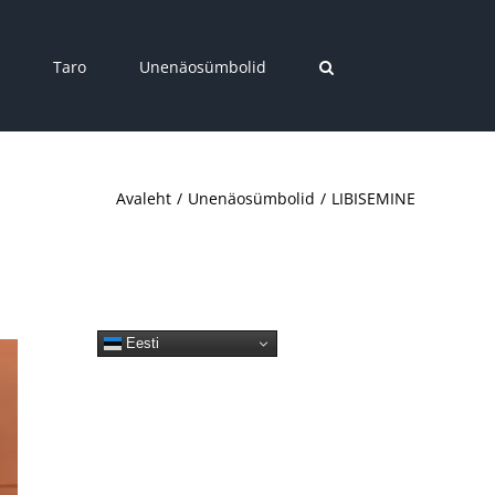
Taro
Unenäosümbolid
Avaleht
Unenäosümbolid
LIBISEMINE
Eesti