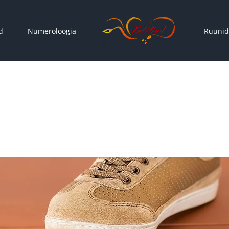
d
Numeroloogia
Ruunid