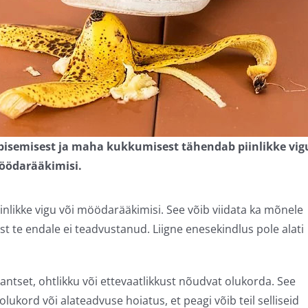
ibisemisest ja maha kukkumisest tähendab piinlikke vig
öödarääkimisi.
nlikke vigu või möödarääkimisi. See võib viidata ka mõnele
ust te endale ei teadvustanud. Liigne enesekindlus pole alati
antset, ohtlikku või ettevaatlikkust nõudvat olukorda. See
olukord või alateadvuse hoiatus, et peagi võib teil selliseid