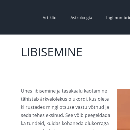
Skip
to
Artiklid
Astroloogia
Inglinumbri
content
LIBISEMINE
Unes libisemine ja tasakaalu kaotamine
tähistab ärkvelolekus olukordi, kus olete
kiirustades mingi otsuse vastu võtnud ja
seda tehes eksinud. See võib peegeldada
ka tundeid, kuidas kohaneda olukorraga