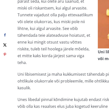
pärast seda, kui olete aru saanud, et
miski oli riskantsem, kui algul arvasite.
Tunnete vajadust olla palju ettevaatlikum
või olete olukorras, kus miski pole nii
lihtne, kui algul arvasite. See võib
tähendada teie alateadvuse hoiatust, et
enne kui mingit otsust vastu võttes
riskite, tuleb teil hoolega järele mõelda,
Uni l
et mitte kaks korda järjest sama viga
või m
teha.
Uni libisemisest ja maha kukkumisest tähendab pii
ohtlikule olukorrale või probleemile, mille ohtlikk
kasulik.
Unes libedal pinnal kõndimine kujutab endast risk
võib olla kas reaalses elus juba kogetud keeruline 