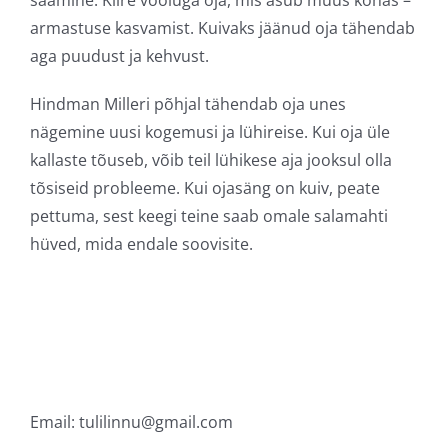
saamine. Kiire vooluga oja, mis asub muus kohas –
armastuse kasvamist. Kuivaks jäänud oja tähendab
aga puudust ja kehvust.
Hindman Milleri põhjal tähendab oja unes
nägemine uusi kogemusi ja lühireise. Kui oja üle
kallaste tõuseb, võib teil lühikese aja jooksul olla
tõsiseid probleeme. Kui ojasäng on kuiv, peate
pettuma, sest keegi teine saab omale salamahti
hüved, mida endale soovisite.
Email:
tulilinnu@gmail.com