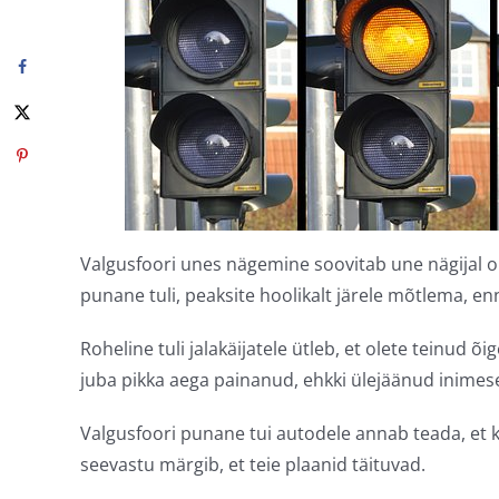
Valgusfoori unes nägemine soovitab une nägijal olla
punane tuli, peaksite hoolikalt järele mõtlema, en
Roheline tuli jalakäijatele ütleb, et olete teinud 
juba pikka aega painanud, ehkki ülejäänud inimes
Valgusfoori punane tui autodele annab teada, et ke
seevastu märgib, et teie plaanid täituvad.