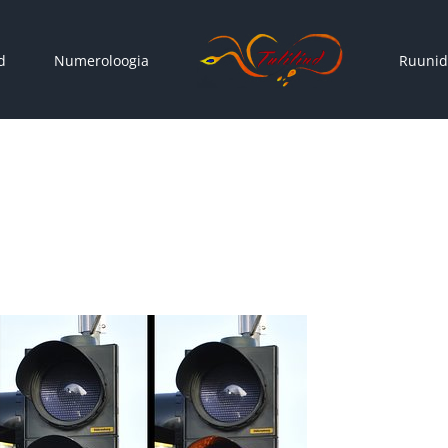
d
Numeroloogia
Ruunid