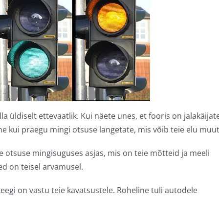
 üldiselt ettevaatlik. Kui näete unes, et fooris on jalakäijat
ne kui praegu mingi otsuse langetate, mis võib teie elu muut
õige otsuse mingisuguses asjas, mis on teie mõtteid ja meeli
ed on teisel arvamusel.
egi on vastu teie kavatsustele. Roheline tuli autodele