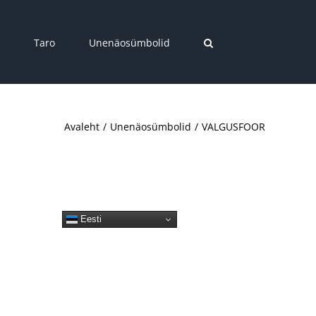
Taro
Unenäosümbolid
Avaleht
Unenäosümbolid
VALGUSFOOR
Eesti